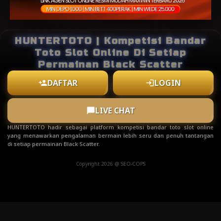
HUNTERTOTO | Kompetisi Bandar
Toto Slot Online Di Setiap
Permainan Black Scatter
DAFTAR
LOGIN
LIVE CHAT
HUNTERTOTO hadir sebagai platform kompetisi bandar toto slot online
yang menawarkan pengalaman bermain lebih seru dan penuh tantangan
di setiap permainan Black Scatter.
Copyright 2026 @ SEO-COPS